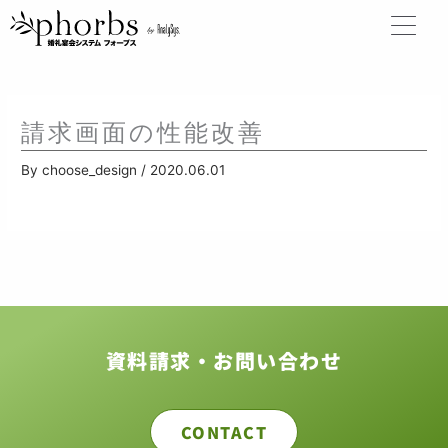
内
容
を
ス
キ
ッ
請求画面の性能改善
プ
By
choose_design
/
2020.06.01
資料請求・お問い合わせ
CONTACT