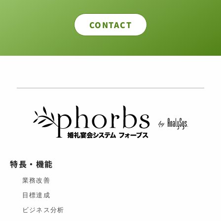
ロ
グ・
CONTACT
在
庫・
配
送
管
理
機
能
の
リ
リ
ー
ス
特長・機能
業務改善
目標達成
ビジネス分析