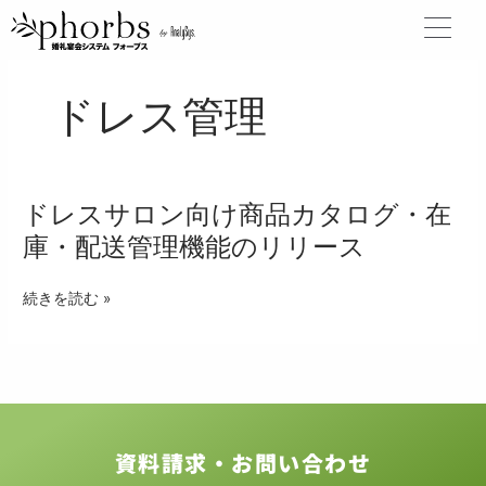
内
容
を
ス
ドレス管理
キ
ッ
プ
ドレスサロン向け商品カタログ・在
ド
レ
庫・配送管理機能のリリース
ス
サ
続きを読む »
ロ
ン
向
け
商
品
カ
資料請求・お問い合わせ
タ